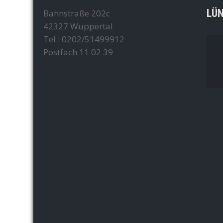
LÜ
Bahnstraße 202c
42327 Wuppertal
Tel.: 0202/51499912
Postfach 11 02 39