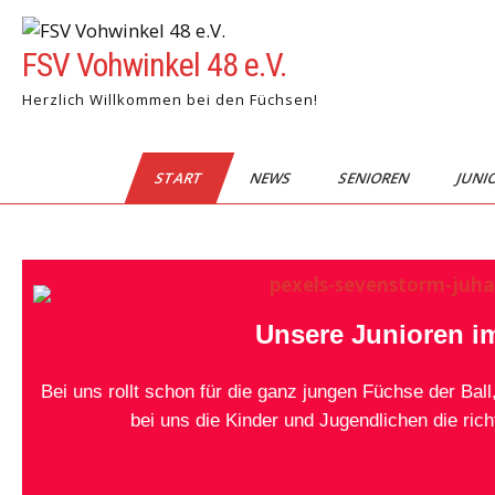
FSV Vohwinkel 48 e.V.
Herzlich Willkommen bei den Füchsen!
START
NEWS
SENIOREN
JUNI
Unsere Junioren 
Bei uns rollt schon für die ganz jungen Füchse der Ba
bei uns die Kinder und Jugendlichen die richt