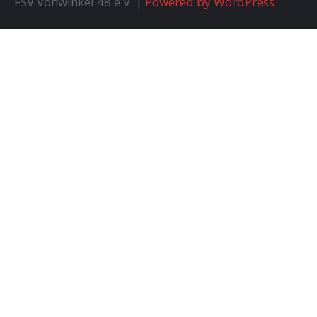
FSV Vohwinkel 48 e.V. |
Powered by WordPress