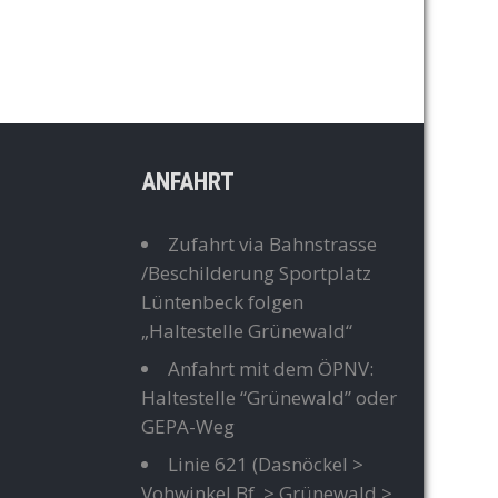
ANFAHRT
Zufahrt via Bahnstrasse
/Beschilderung Sportplatz
Lüntenbeck folgen
„Haltestelle Grünewald“
Anfahrt mit dem ÖPNV:
Haltestelle “Grünewald” oder
GEPA-Weg
Linie 621
(Dasnöckel >
Vohwinkel Bf. > Grünewald >