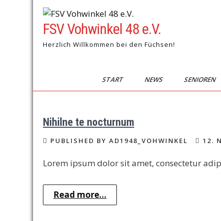
Skip
to
FSV Vohwinkel 48 e.V.
content
Herzlich Willkommen bei den Füchsen!
START
NEWS
SENIOREN
Nihilne te nocturnum
PUBLISHED BY AD1948_VOHWINKEL
12. 
Lorem ipsum dolor sit amet, consectetur adipi
Read more...