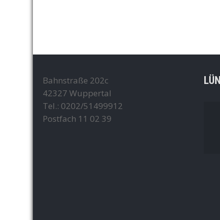
LÜ
Bahnstraße 202c
42327 Wuppertal
Tel.: 0202/51499912
Postfach 11 02 39