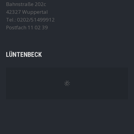
Bahnstraße 202c
42327 Wuppertal
Tel.: 0202/51499912
Postfach 11 02 39
LÜNTENBECK