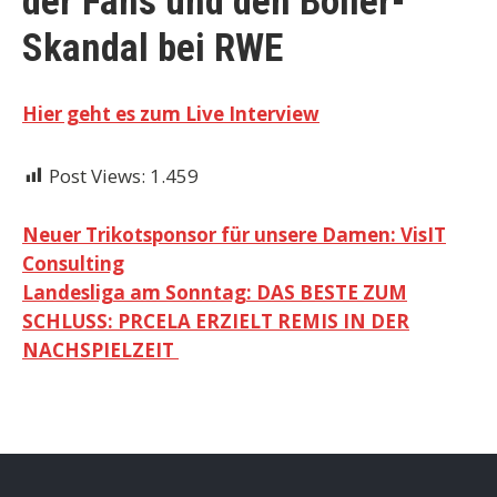
der Fans und den Böller-
Skandal bei RWE
Hier geht es zum Live Interview
Post Views:
1.459
Beitragsnavigation
Neuer Trikotsponsor für unsere Damen: VisIT
Consulting
Landesliga am Sonntag: DAS BESTE ZUM
SCHLUSS: PRCELA ERZIELT REMIS IN DER
NACHSPIELZEIT