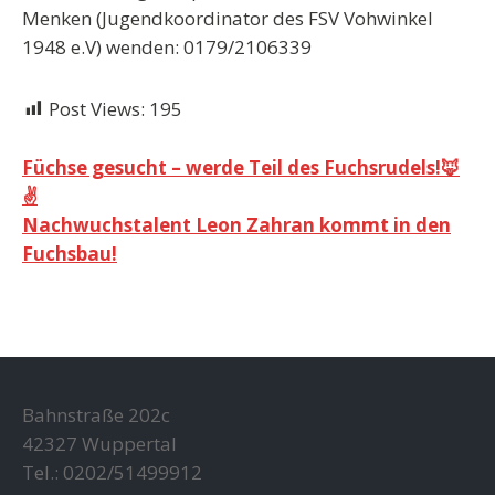
Menken (Jugendkoordinator des FSV Vohwinkel
1948 e.V) wenden: 0179/2106339
Post Views:
195
Beitragsnavigation
Füchse gesucht – werde Teil des Fuchsrudels!🦊
✌️
Nachwuchstalent Leon Zahran kommt in den
Fuchsbau!
Bahnstraße 202c
42327 Wuppertal
Tel.: 0202/51499912