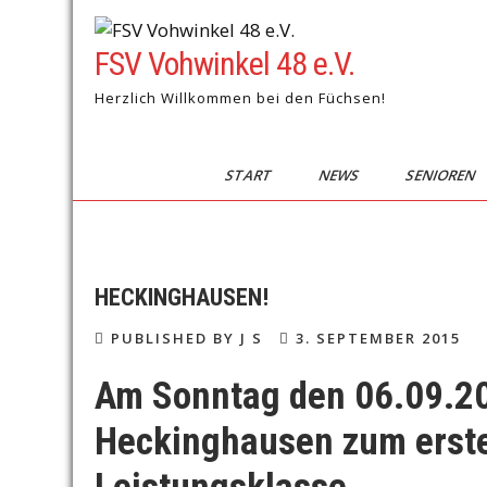
Skip
to
FSV Vohwinkel 48 e.V.
content
Herzlich Willkommen bei den Füchsen!
START
NEWS
SENIOREN
HECKINGHAUSEN!
PUBLISHED BY J S
3. SEPTEMBER 2015
Am Sonntag den 06.09.20
Heckinghausen zum ersten