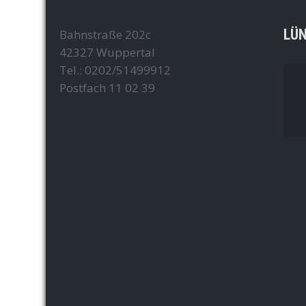
LÜ
Bahnstraße 202c
42327 Wuppertal
Tel.: 0202/51499912
Postfach 11 02 39