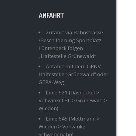
ANFAHRT
Zufahrt via Bahnstrasse
/Beschilderung Sportplatz
Lüntenbeck folgen
„Haltestelle Grünewald“
Anfahrt mit dem ÖPNV:
Haltestelle “Grünewald” oder
GEPA-Weg
Linie 621
(Dasnöckel >
Vohwinkel Bf. > Grünewald >
Wieden)
Linie 645
(Mettmann >
Wieden > Vohwinkel
Schwebebahn)