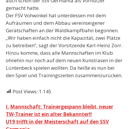
auch schon der SSV Germania als Vornutzer
gemacht hatte.
Der FSV Vohwinkel hat unterdessen mit dem
Aufräumen und dem Abbau vereinseigener
Gerätschaften an der Waldkampfbahn begonnen.
„Wir haben einfach nicht die Kapazität, zwei Plätze
zu betreiben“, sagt der Vorsitzende Karl-Heinz Zorr.
Hinzu komme, dass alle Mannschaften im Klub
ohnehin nur noch auf dem neuen Kunstrasen in der
Lüntenbeck spielen wollten. Da heiße es nun bei
den Spiel und Trainingszeiten zusammenzurücken.
Post Views:
1.145
Beitragsnavigation
I. Mannschaft: Trainergespann bleibt, neuer
TW-Trainer ist ein alter Bekannter!!
U19 trifft in der Meisterschaft auf den SSV