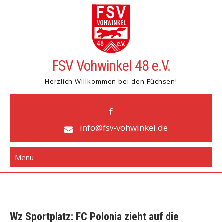
Skip
to
content
FSV Vohwinkel 48 e.V.
Herzlich Willkommen bei den Füchsen!
info@fsv-vohwinkel.de
Menu
Wz Sportplatz: FC Polonia zieht auf die