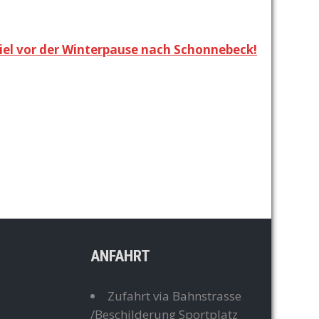
iel vor der Winterpause nach Schonnebeck!
ANFAHRT
Zufahrt via Bahnstrasse
/Beschilderung Sportplatz