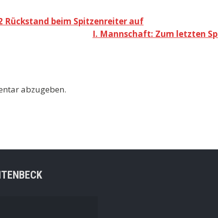
2 Rückstand beim Spitzenreiter auf
I. Mannschaft: Zum letzten Sp
entar abzugeben.
NTENBECK