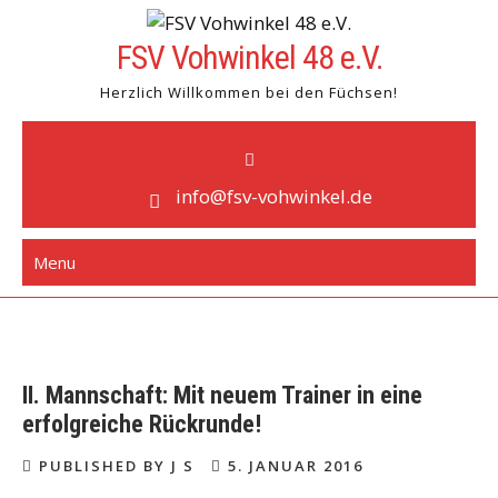
Skip
to
FSV Vohwinkel 48 e.V.
content
Herzlich Willkommen bei den Füchsen!
info@fsv-vohwinkel.de
Menu
II. Mannschaft: Mit neuem Trainer in eine
erfolgreiche Rückrunde!
PUBLISHED BY J S
5. JANUAR 2016