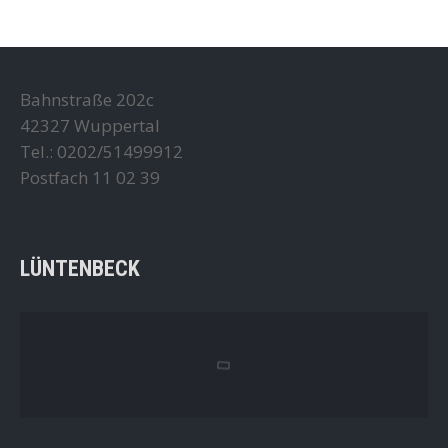
Bahnstraße 202c
42327 Wuppertal
Tel.: 0202/51499912
Postfach 11 02 39
LÜNTENBECK