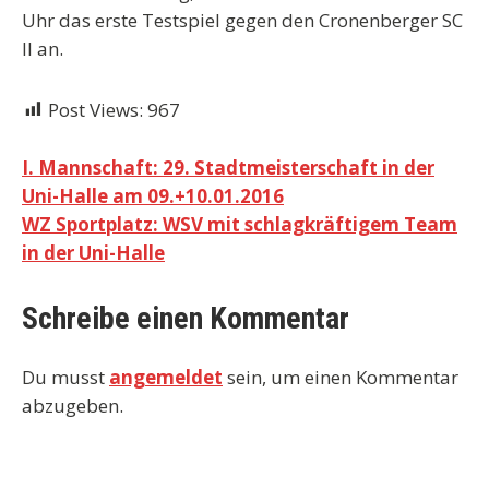
Uhr das erste Testspiel gegen den Cronenberger SC
II an.
Post Views:
967
Beitragsnavigation
I. Mannschaft: 29. Stadtmeisterschaft in der
Uni-Halle am 09.+10.01.2016
WZ Sportplatz: WSV mit schlagkräftigem Team
in der Uni-Halle
Schreibe einen Kommentar
Du musst
angemeldet
sein, um einen Kommentar
abzugeben.