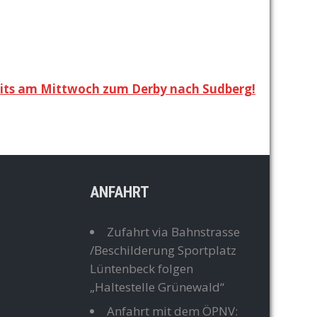
eits am Mittwoch zum Derby nach Sudberg!
ANFAHRT
Zufahrt via Bahnstrasse
/Beschilderung Sportplatz
Lüntenbeck folgen
„Haltestelle Grünewald“
Anfahrt mit dem ÖPNV: