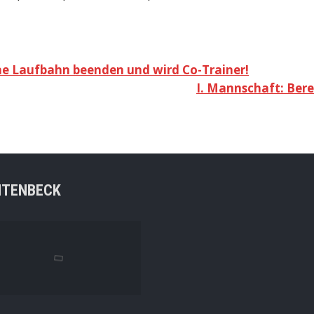
ne Laufbahn beenden und wird Co-Trainer!
I. Mannschaft: Ber
NTENBECK