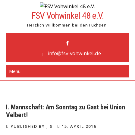
Skip
to
FSV Vohwinkel 48 e.V.
content
Herzlich Willkommen bei den Füchsen!
info@fsv-vohwinkel.de
Menu
I. Mannschaft: Am Sonntag zu Gast bei Union
Velbert!
PUBLISHED BY J S
15. APRIL 2016