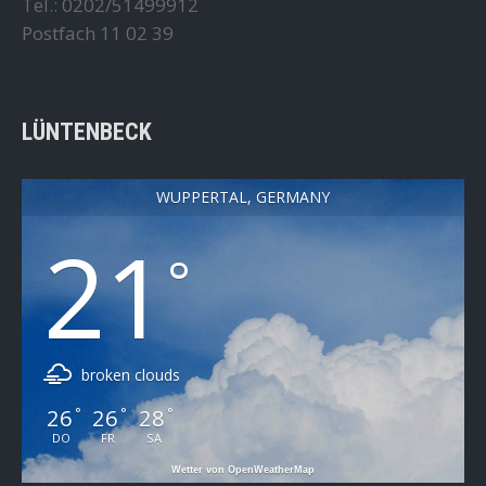
Tel.: 0202/51499912
Postfach 11 02 39
LÜNTENBECK
WUPPERTAL, GERMANY
21
°
broken clouds
26
26
28
°
°
°
DO
FR
SA
Wetter von OpenWeatherMap