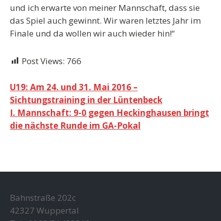
und ich erwarte von meiner Mannschaft, dass sie
das Spiel auch gewinnt. Wir waren letztes Jahr im
Finale und da wollen wir auch wieder hin!“
Post Views:
766
Beitragsnavigation
U19: Am 24. und 31. Mai 2016 –
Sichtungstraining in der Lüntenbeck
I. Mannschaft: 9-0 gegen Heckinghausen bringt
die nächste Runde im GA-Pokal
Bahnstraße 202c
42327 Wuppertal