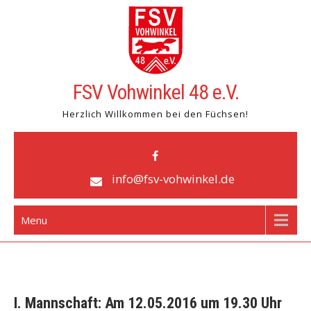
Skip
to
content
FSV Vohwinkel 48 e.V.
Herzlich Willkommen bei den Füchsen!
info@fsv-vohwinkel.de
Menu
I. Mannschaft: Am 12.05.2016 um 19.30 Uhr