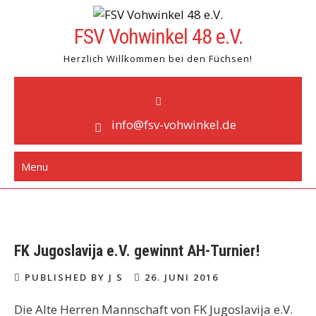
Skip
to
FSV Vohwinkel 48 e.V.
content
Herzlich Willkommen bei den Füchsen!
info@fsv-vohwinkel.de
Menu
FK Jugoslavija e.V. gewinnt AH-Turnier!
PUBLISHED BY J S
26. JUNI 2016
Die Alte Herren Mannschaft von FK Jugoslavija e.V.