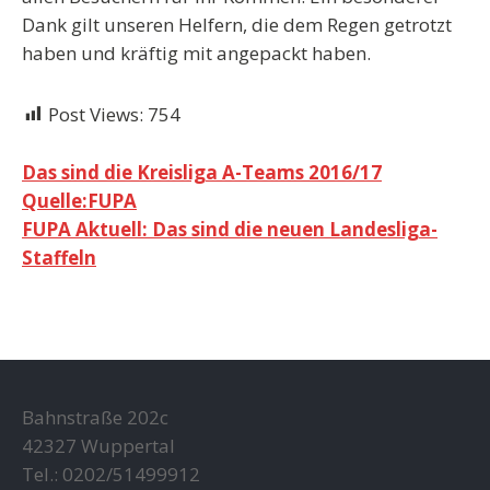
Dank gilt unseren
Helfern,
die dem Regen getrotzt
haben und kräftig mit angepackt haben.
Post Views:
754
Beitragsnavigation
Das sind die Kreisliga A-Teams 2016/17
Quelle:FUPA
FUPA Aktuell: Das sind die neuen Landesliga-
Staffeln
Bahnstraße 202c
42327 Wuppertal
Tel.: 0202/51499912