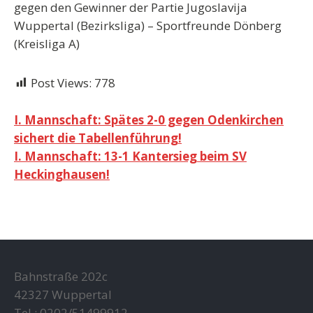
gegen den Gewinner der Partie Jugoslavija
Wuppertal (Bezirksliga) – Sportfreunde Dönberg
(Kreisliga A)
Post Views:
778
Beitragsnavigation
I. Mannschaft: Spätes 2-0 gegen Odenkirchen
sichert die Tabellenführung!
I. Mannschaft: 13-1 Kantersieg beim SV
Heckinghausen!
Bahnstraße 202c
42327 Wuppertal
Tel.: 0202/51499912