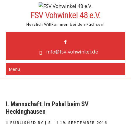
Skip
to
FSV Vohwinkel 48 e.V.
content
Herzlich Willkommen bei den Füchsen!
info@fsv-vohwinkel.de
Menu
I. Mannschaft: Im Pokal beim SV
Heckinghausen
PUBLISHED BY J S
19. SEPTEMBER 2016