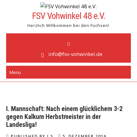
Skip
to
FSV Vohwinkel 48 e.V.
content
Herzlich Willkommen bei den Füchsen!
info@fsv-vohwinkel.de
Menu
I. Mannschaft: Nach einem glücklichem 3-2
gegen Kalkum Herbstmeister in der
Landesliga!
PUBLISHED BY J S
5. DEZEMBER 2016