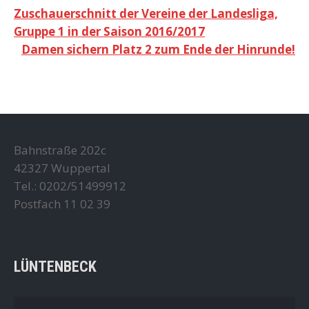
Beitragsnavigation
Zuschauerschnitt der Vereine der Landesliga,
Gruppe 1 in der Saison 2016/2017
Damen sichern Platz 2 zum Ende der Hinrunde!
Bahnstraße 202c
42327 Wuppertal
Tel.: 0202/51499912
Postfach 11 02 39
LÜNTENBECK