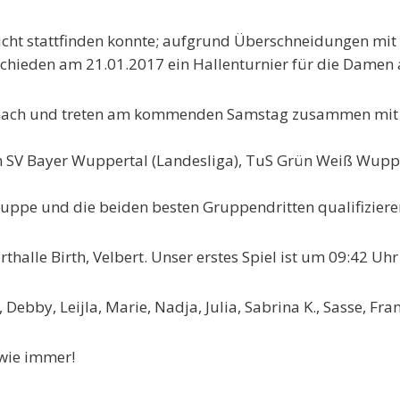
 nicht stattfinden konnte; aufgrund Überschneidungen mi
tschieden am
21.01.2017
ein
Hallenturnier
für die Damen 
e nach und treten am kommenden Samstag zusammen mit
m
SV Bayer Wuppertal (Landesliga)
, TuS
Grün Weiß Wupper
Gruppe und die beiden besten Gruppendritten qualifizieren
rthalle Birth, Velbert. Unser
erstes Spiel ist um 09:42 Uhr
 Debby, Leijla, Marie, Nadja, Julia, Sabrina K., Sasse, Fra
 wie immer!