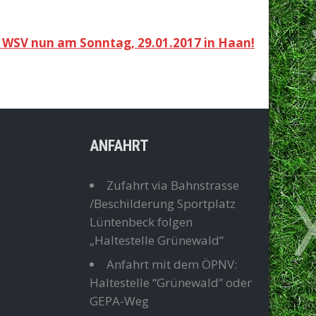
n WSV nun am Sonntag, 29.01.2017 in Haan!
ANFAHRT
Zufahrt via Bahnstrasse
/Beschilderung Sportplatz
Lüntenbeck folgen
„Haltestelle Grünewald“
Anfahrt mit dem ÖPNV:
Haltestelle “Grünewald” oder
GEPA-Weg