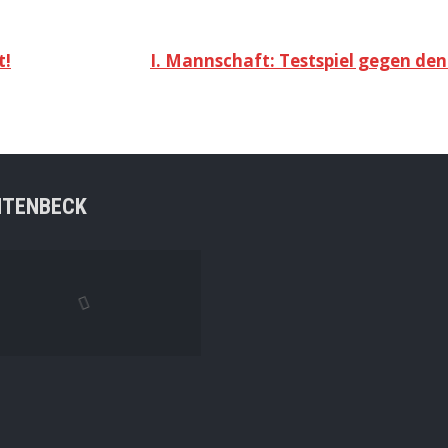
t!
I. Mannschaft: Testspiel gegen de
NTENBECK