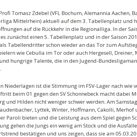
rofi Tomasz Zdebel (VFL Bochum, Alemannia Aachen, Baye
erliga Mittelrhein) aktuell auf dem 3. Tabellenplatz und
ffnungen auf die Rückkehr in die Regionalliga. In der Sai
s zunächst einen 5. Tabellenplatz und in der Saison 201
 als Tabellendritter schon wieder an das Tor zum Aufstieg
elern wie Cebulla im Tor oder auch Hergesell, Dreiner,
e und hungrige Talente, die in den Jugend-Bundesligama
.
n Niederlagen ist die Stimmung im FSV-Lager nach wie vo
uftritt beim 01 gegen den SV Schonnebeck macht dabei 
rg und Hilden nicht weniger schwer werden. Am Samstag
Baudenbacher, Lyttek, Winter, Hoffmann, Cakolli, Merhof
ber Paroli bieten und die Leistung aus dem Spiel gegen
tung gehen die Jungs ein wenig am Stock und die Ausfäll
rtstrend bestätigen und uns zeigen, dass sie am 05.03.20