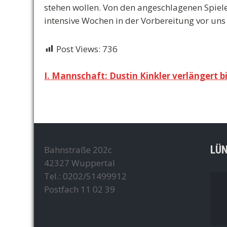
stehen wollen. Von den angeschlagenen Spieler
intensive Wochen in der Vorbereitung vor uns 
Post Views:
736
Beitragsnavigation
I. Mannschaft: Dustin Kinkler verlängert bi
LÜ
Bahnstraße 202c
42327 Wuppertal
Tel.: 0202/51499912
Postfach 11 02 39