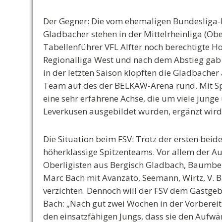
Der Gegner:
Die vom ehemaligen Bundesliga-P
Gladbacher stehen in der Mittelrheinliga (Ob
Tabellenführer VFL Alfter noch berechtigte Ho
Regionalliga West und nach dem Abstieg gab e
in der letzten Saison klopften die Gladbacher
Team auf des der BELKAW-Arena rund. Mit Spi
eine sehr erfahrene Achse, die um viele jung
Leverkusen ausgebildet wurden, ergänzt wird
Die Situation beim FSV:
Trotz der ersten beide
höherklassige Spitzenteams. Vor allem der A
Oberligisten aus Bergisch Gladbach, Baumbe
Marc Bach mit Avanzato, Seemann, Wirtz, V. 
verzichten. Dennoch will der FSV dem Gastge
Bach: „Nach gut zwei Wochen in der Vorberei
den einsatzfähigen Jungs, dass sie den Aufwä