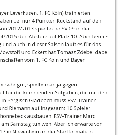
r Leverkusen, 1. FC Köln) trainierten
 haben bei nur 4 Punkten Rückstand auf den
son 2012/2013 spielte der SV 09 in der
4/2015 den Absturz auf Platz 10. Aber bereits
 und auch in dieser Saison läuft es für das
 Mowstofi und Eckert hat Tomasz Zdebel dabei
nnschaften vom 1. FC Köln und Bayer
r sehr gut, spielte man ja gegen
Mut für die kommenden Aufgaben, die mit den
 in Bergisch Gladbach muss FSV-Trainer
 und Riemann auf insgesamt 10 Spieler
 Schonnebeck ausbauen. FSV-Trainer Marc
e am Samstag tun weh. Aber ich erwarte von
17 in Nievenheim in der Startformation