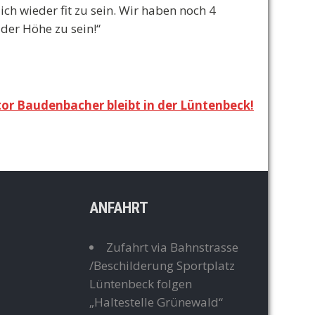
ch wieder fit zu sein. Wir haben noch 4
der Höhe zu sein!“
tor Baudenbacher bleibt in der Lüntenbeck!
ANFAHRT
Zufahrt via Bahnstrasse
/Beschilderung Sportplatz
Lüntenbeck folgen
„Haltestelle Grünewald“