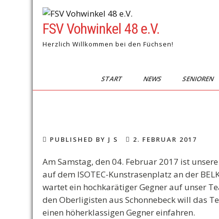
Skip
to
FSV Vohwinkel 48 e.V.
content
Herzlich Willkommen bei den Füchsen!
START
NEWS
SENIOREN
PUBLISHED BY J S
2. FEBRUAR 2017
Am Samstag, den 04. Februar 2017 ist unsere 
auf dem ISOTEC-Kunstrasenplatz an der BELKA
wartet ein hochkarätiger Gegner auf unser T
den Oberligisten aus Schonnebeck will das T
einen höherklassigen Gegner einfahren.