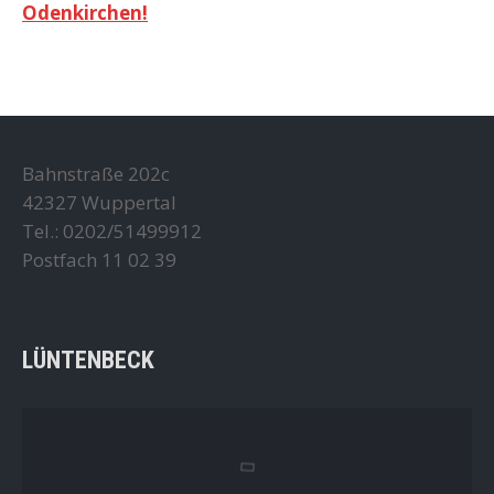
Odenkirchen!
Bahnstraße 202c
42327 Wuppertal
Tel.: 0202/51499912
Postfach 11 02 39
LÜNTENBECK