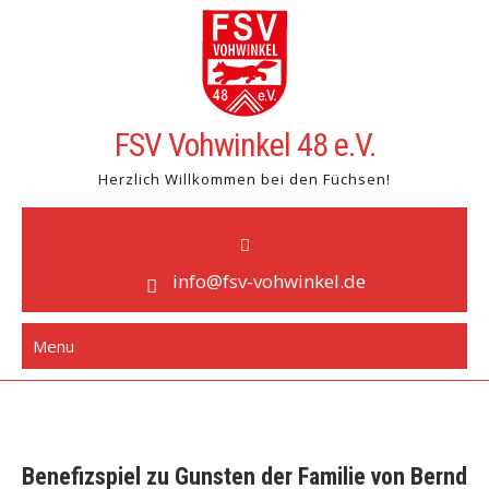
Skip
to
content
FSV Vohwinkel 48 e.V.
Herzlich Willkommen bei den Füchsen!
info@fsv-vohwinkel.de
Menu
Benefizspiel zu Gunsten der Familie von Bernd