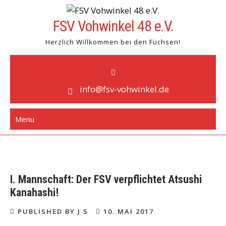
Skip
to
FSV Vohwinkel 48 e.V.
content
Herzlich Willkommen bei den Füchsen!
info@fsv-vohwinkel.de
Menu
I. Mannschaft: Der FSV verpflichtet Atsushi
Kanahashi!
PUBLISHED BY J S
10. MAI 2017