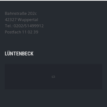
Bahnstraße 202c
42327 Wuppertal
Tel.: 0202/51499912
Postfach 11 02 39
LÜNTENBECK