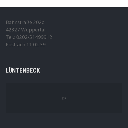
Bahnstraße 202c
42327 Wuppertal
Tel.: 0202/51499912
Postfach 11 02 39
LÜNTENBECK