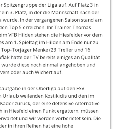
r Spitzengruppe der Liga auf. Auf Platz 3 in
ein 3. Platz, in der die Mannschaft nach der
 wurde. In der vergangenen Saison stand am
 den Top 5 erreichen. Ihr Trainer Thomas
eim VFB Hilden stehen die Hiesfelder vor dem
es am 1. Spieltag im Hilden am Ende nur zu
t Top-Torjäger Menke (23 Treffer und 16
fiak hatte der TV bereits einiges an Qualität
tiv) wurde diese noch einmal angehoben und
rvers oder auch Wichert auf.
aufgabe in der Oberliga auf den FSV.
m Urlaub weilenden Kostikidis und den im
Kader zurück, der eine defensive Alternative
 in Hiesfeld einen Punkt ergattern, müssen
rwartet und wir werden vorberietet sein. Die
der in ihren Reihen hat eine hohe