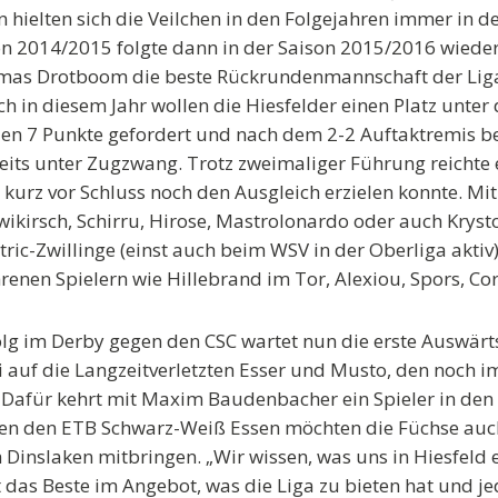
 hielten sich die Veilchen in den Folgejahren immer in de
n 2014/2015 folgte dann in der Saison 2015/2016 wieder 
mas Drotboom die beste Rückrundenmannschaft der Liga
h in diesem Jahr wollen die Hiesfelder einen Platz unter
len 7 Punkte gefordert und nach dem 2-2 Auftaktremis b
eits unter Zugzwang. Trotz zweimaliger Führung reichte 
 kurz vor Schluss noch den Ausgleich erzielen konnte. Mi
wikirsch, Schirru, Hirose, Mastrolonardo oder auch Krysto
atric-Zwillinge (einst auch beim WSV in der Oberliga ak
hrenen Spielern wie Hillebrand im Tor, Alexiou, Spors, Co
g im Derby gegen den CSC wartet nun die erste Auswärts
 auf die Langzeitverletzten Esser und Musto, den noch i
. Dafür kehrt mit Maxim Baudenbacher ein Spieler in den 
en den ETB Schwarz-Weiß Essen möchten die Füchse auch
Dinslaken mitbringen. „Wir wissen, was uns in Hiesfeld e
t das Beste im Angebot, was die Liga zu bieten hat und je