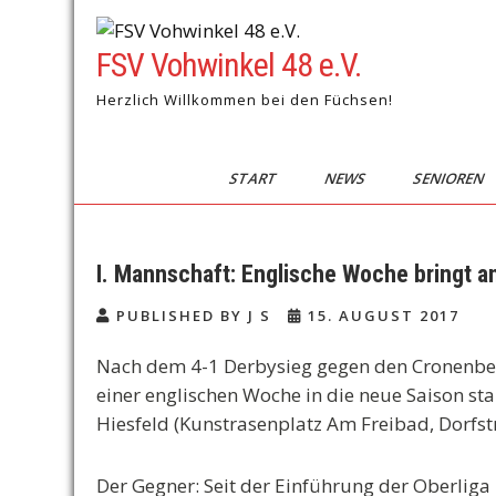
Skip
to
FSV Vohwinkel 48 e.V.
content
Herzlich Willkommen bei den Füchsen!
START
NEWS
SENIOREN
I. Mannschaft: Englische Woche bringt a
PUBLISHED BY J S
15. AUGUST 2017
Nach dem 4-1 Derbysieg gegen den Cronenberg
einer englischen Woche in die neue Saison st
Hiesfeld (Kunstrasenplatz Am Freibad, Dorfstr
Der Gegner:
Seit der Einführung der Oberliga 