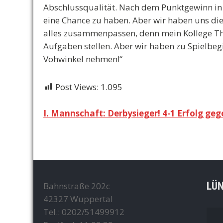
Abschlussqualität. Nach dem Punktgewinn in 
eine Chance zu haben. Aber wir haben uns di
alles zusammenpassen, denn mein Kollege Th
Aufgaben stellen. Aber wir haben zu Spielbeg
Vohwinkel nehmen!“
Post Views:
1.095
Beitragsnavigation
I. Mannschaft: Derbysieger! 4-1 Erfolg ge
LÜ
Bahnstraße 202c
42327 Wuppertal
Tel.: 0202/51499912