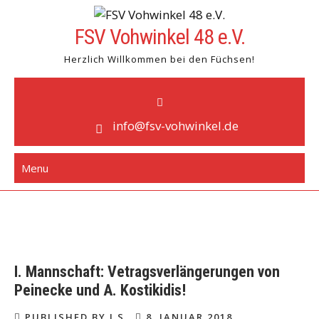
Skip
to
FSV Vohwinkel 48 e.V.
content
Herzlich Willkommen bei den Füchsen!
info@fsv-vohwinkel.de
Menu
I. Mannschaft: Vetragsverlängerungen von
Peinecke und A. Kostikidis!
PUBLISHED BY J S
8. JANUAR 2018