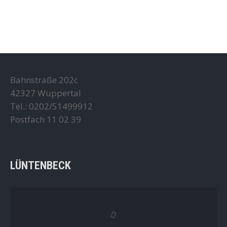
Bahnstraße 202c
42327 Wuppertal
Tel.: 0202/51499912
Postfach 11 02 39
LÜNTENBECK