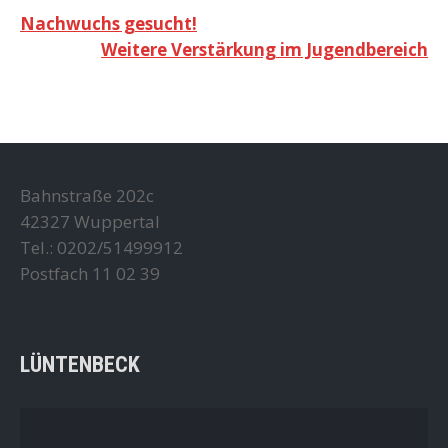
Beitragsnavigation
Nachwuchs gesucht!
Weitere Verstärkung im Jugendbereich
Bahnstraße 202c
42327 Wuppertal
Tel.: 0202/51499912
Postfach 11 02 39
LÜNTENBECK