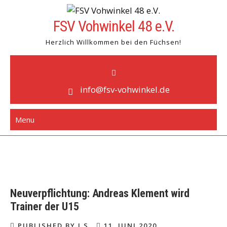
Skip
to
FSV Vohwinkel 48 e.V.
content
Herzlich Willkommen bei den Füchsen!
info@fsv-vohwinkel.de
Menu
Neuverpflichtung: Andreas Klement wird
Trainer der U15
PUBLISHED BY J S
11. JUNI 2020