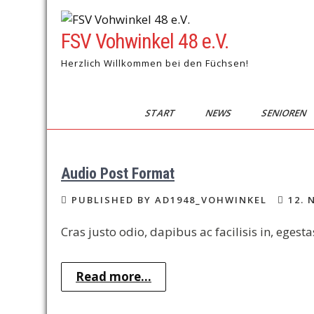
Skip
to
FSV Vohwinkel 48 e.V.
content
Herzlich Willkommen bei den Füchsen!
START
NEWS
SENIOREN
Audio Post Format
PUBLISHED BY AD1948_VOHWINKEL
12. 
Cras justo odio, dapibus ac facilisis in, ege
Read more...