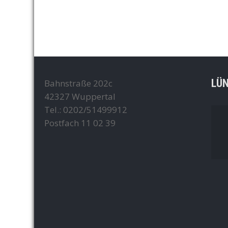
LÜ
Bahnstraße 202c
42327 Wuppertal
Tel.: 0202/51499912
Postfach 11 02 39