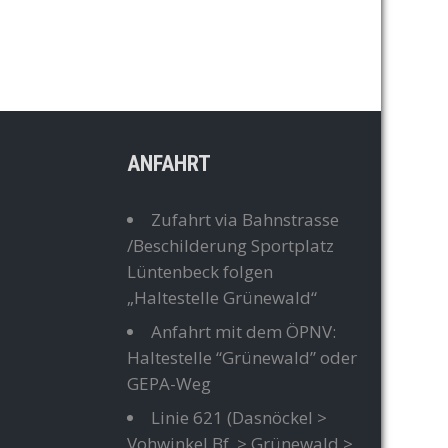
ANFAHRT
Zufahrt via Bahnstrasse
/Beschilderung Sportplatz
Lüntenbeck folgen
„Haltestelle Grünewald“
Anfahrt mit dem ÖPNV:
Haltestelle “Grünewald” oder
GEPA-Weg
Linie 621
(Dasnöckel >
Vohwinkel Bf. > Grünewald >