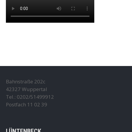
Bahnstraße 202c
42327 Wuppertal
Tel.: 0202/51499912
Postfach 11 02 39
LÜNTENBECK