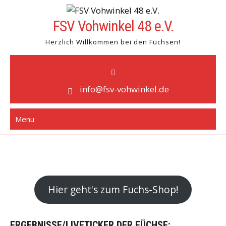
Skip
to
FSV Vohwinkel 48 e.V.
content
Herzlich Willkommen bei den Füchsen!
info@fsv-vohwinkel.de
Menu
Hier geht's zum Fuchs-Shop!
ERGEBNISSE/LIVETICKER DER FÜCHSE: