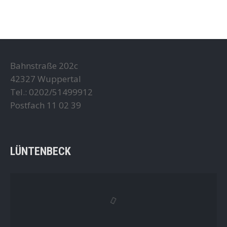
Bahnstraße 202c
42327 Wuppertal
Tel.: 0202/51499912
Postfach 11 02 39
LÜNTENBECK