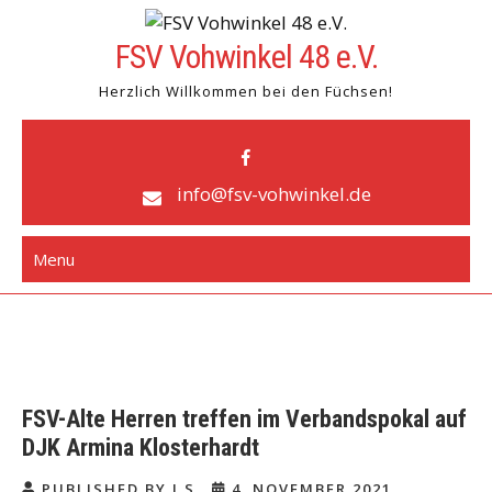
Skip
to
FSV Vohwinkel 48 e.V.
content
Herzlich Willkommen bei den Füchsen!
info@fsv-vohwinkel.de
Menu
FSV-Alte Herren treffen im Verbandspokal auf
DJK Armina Klosterhardt
PUBLISHED BY J S
4. NOVEMBER 2021