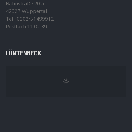
Bahnstraße 202c
42327 Wuppertal
Tel.: 0202/51499912
Postfach 11 02 39
LÜNTENBECK