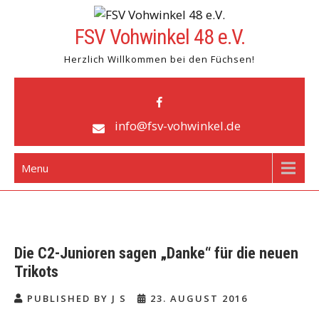
Skip
to
FSV Vohwinkel 48 e.V.
content
Herzlich Willkommen bei den Füchsen!
info@fsv-vohwinkel.de
Menu
Die C2-Junioren sagen „Danke“ für die neuen
Trikots
PUBLISHED BY J S
23. AUGUST 2016