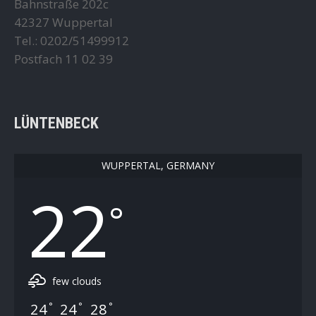
Bahnstraße 202c
42327 Wuppertal
Tel.: 0202/51499912
Postfach 11 02 39
LÜNTENBECK
WUPPERTAL, GERMANY
22
°
few clouds
24
24
28
°
°
°