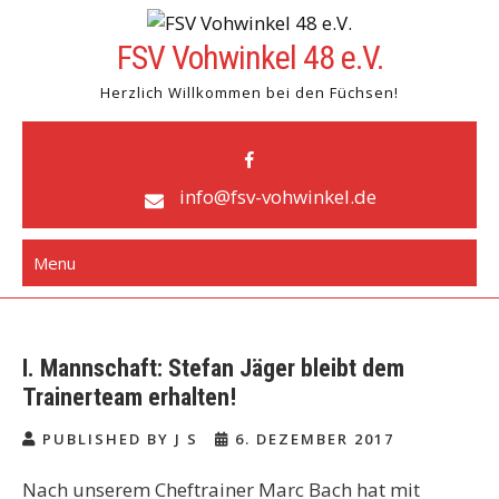
Skip
to
FSV Vohwinkel 48 e.V.
content
Herzlich Willkommen bei den Füchsen!
info@fsv-vohwinkel.de
Menu
I. Mannschaft: Stefan Jäger bleibt dem
Trainerteam erhalten!
PUBLISHED BY J S
6. DEZEMBER 2017
Nach unserem Cheftrainer Marc Bach hat mit