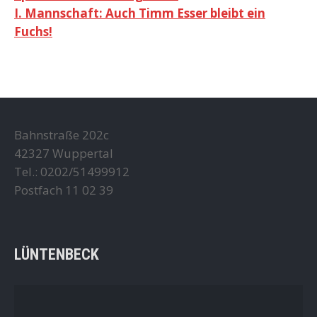
I. Mannschaft: Auch Timm Esser bleibt ein
Fuchs!
Bahnstraße 202c
42327 Wuppertal
Tel.: 0202/51499912
Postfach 11 02 39
LÜNTENBECK