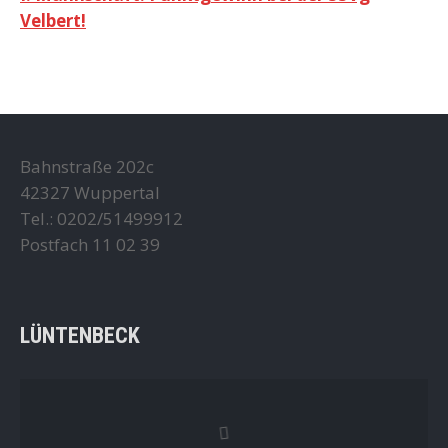
Velbert!
Bahnstraße 202c
42327 Wuppertal
Tel.: 0202/51499912
Postfach 11 02 39
LÜNTENBECK