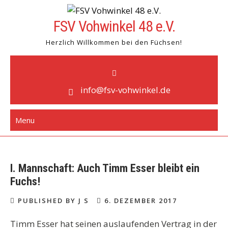
Skip
to
FSV Vohwinkel 48 e.V.
content
Herzlich Willkommen bei den Füchsen!
info@fsv-vohwinkel.de
Menu
I. Mannschaft: Auch Timm Esser bleibt ein
Fuchs!
PUBLISHED BY J S
6. DEZEMBER 2017
Timm Esser hat seinen auslaufenden Vertrag in der