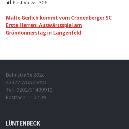
Post Views:
306
Beitragsnavigation
Malte Gerlich kommt vom Cronenberger SC
Erste Herren: Auswärtsspiel am
Gründonnerstag in Langenfeld
Bahnstraße 202c
42327 Wuppertal
Tel.: 0202/51499912
Postfach 11 02 39
LÜNTENBECK