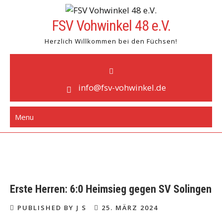
Skip
to
FSV Vohwinkel 48 e.V.
content
Herzlich Willkommen bei den Füchsen!
info@fsv-vohwinkel.de
Menu
Erste Herren: 6:0 Heimsieg gegen SV Solingen
PUBLISHED BY J S
25. MÄRZ 2024